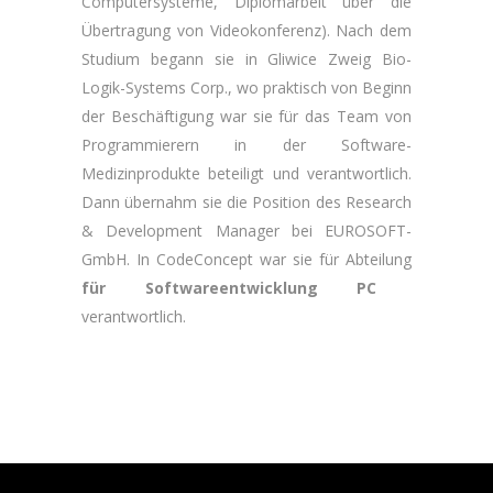
Computersysteme, Diplomarbeit über die
Übertragung von Videokonferenz). Nach dem
Studium begann sie in Gliwice Zweig Bio-
Logik-Systems Corp., wo praktisch von Beginn
der Beschäftigung war sie für das Team von
Programmierern in der Software-
Medizinprodukte beteiligt und verantwortlich.
Dann übernahm sie die Position des Research
& Development Manager bei EUROSOFT-
GmbH. In CodeConcept war sie für Abteilung
für Softwareentwicklung PC
verantwortlich.