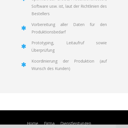
Software usw. ist, laut der Richtlinien des
Bestellers
Vorbereitung aller Daten für den
Produktionsbedarf
Prototyping, Leitaufruf sowie
Überprüfung
Koordinierung der Produktion (auf
Wunsch des Kunden)
Home
Firma
Dienstleistungen